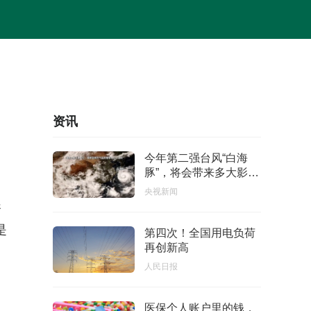
资讯
今年第二强台风“白海
豚”，将会带来多大影
响？
央视新闻
资
是
第四次！全国用电负荷
再创新高
人民日报
医保个人账户里的钱，