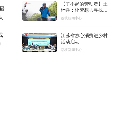
【了不起的劳动者】王
最
计兵：让梦想去寻找生
活的缝隙
从
荔枝新闻中心
司
成
江苏省放心消费进乡村
活动启动
装
荔枝新闻中心