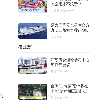
怎么用才不浪费？
人民日报微信公号
是大国重器也是生命方
舟，三船实力撑起“海上
移动三甲”！
央视新闻
看江苏
江苏省委理论学习中心
组召开会议
荔枝新闻中心
台风“白海豚”预计将在
浙闽沿海地区登陆 江苏
海
各地严阵以待筑牢安全
荔枝新闻中心 中心
防线